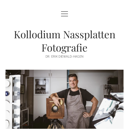
HOME
HEADSHOT
Kollodium Nassplatten
ERIS GALLERY
Fotografie
TRANSPARENT
DR. ERIK DIEWALD-HAGEN
SEIN
BEING
#KÜNST²
#KÜNST
WORKSHOPS
KENNENLERN-WORKSHOP
SHOP
TEAM-WORKSHOP
ANGEBOT
KONTAKT