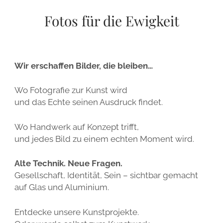
BASIS-WORKSHOP
IMPERIALES PORTRAIT
ÜBER ERIK
IMPRESSUM
Fotos für die Ewigkeit
FORTGESCHRITTENEN-WORKSHOP
IMPERIAL COLLODION PORTRAIT
PRESSEBERICHTE
ALLGEMEINE GESCHÄFTSBEDINGUNGEN
DURCHSTARTER-WORKSHOP
EVENTS
WIDERRUFSBELEHRUNG
KOLLODIUM SEMINAR
HOCHZEITEN
Wir erschaffen Bilder, die bleiben…
DATENSCHUTZ
STUDIO-MIETE
AUTOFOTOGRAFIE
Wo Fotografie zur Kunst wird
FAQS
und das Echte seinen Ausdruck findet.
GALERIE
Wo Handwerk auf Konzept trifft,
und jedes Bild zu einem echten Moment wird.
Alte Technik. Neue Fragen.
Gesellschaft, Identität, Sein – sichtbar gemacht
auf Glas und Aluminium.
Entdecke unsere Kunstprojekte.