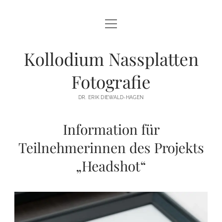
HOME
HEADSHOT
Kollodium Nassplatten
ERIS GALLERY
Fotografie
TRANSPARENT
DR. ERIK DIEWALD-HAGEN
SEIN
Information für
BEING
#KÜNST²
Teilnehmerinnen des Projekts
#KÜNST
„Headshot“
WORKSHOPS
KENNENLERN-WORKSHOP
SHOP
TEAM-WORKSHOP
ANGEBOT
KONTAKT