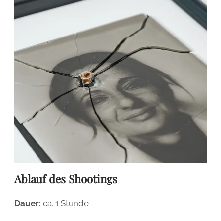
BASIS-WORKSHOP
IMPERIALES PORTRAIT
ÜBER ERIK
IMPRESSUM
FORTGESCHRITTENEN-WORKSHOP
IMPERIAL COLLODION PORTRAIT
PRESSEBERICHTE
ALLGEMEINE GESCHÄFTSBEDINGUNGEN
DURCHSTARTER-WORKSHOP
EVENTS
WIDERRUFSBELEHRUNG
KOLLODIUM SEMINAR
HOCHZEITEN
DATENSCHUTZ
STUDIO-MIETE
AUTOFOTOGRAFIE
FAQS
GALERIE
Ablauf des Shootings
Dauer:
ca. 1 Stunde