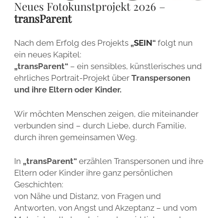
Neues Fotokunstprojekt 2026 –
BASIS-WORKSHOP
IMPERIALES PORTRAIT
ÜBER ERIK
IMPRESSUM
transParent
FORTGESCHRITTENEN-WORKSHOP
IMPERIAL COLLODION PORTRAIT
PRESSEBERICHTE
ALLGEMEINE GESCHÄFTSBEDINGUNGEN
DURCHSTARTER-WORKSHOP
Nach dem Erfolg des Projekts
„
SEIN
“
folgt nun
EVENTS
WIDERRUFSBELEHRUNG
ein neues Kapitel:
KOLLODIUM SEMINAR
HOCHZEITEN
„transParent“
– ein sensibles, künstlerisches und
DATENSCHUTZ
STUDIO-MIETE
ehrliches Portrait-Projekt über
Transpersonen
AUTOFOTOGRAFIE
und ihre Eltern oder Kinder.
FAQS
Wir möchten Menschen zeigen, die miteinander
GALERIE
verbunden sind – durch Liebe, durch Familie,
durch ihren gemeinsamen Weg.
In
„transParent“
erzählen Transpersonen und ihre
Eltern oder Kinder ihre ganz persönlichen
Geschichten:
von Nähe und Distanz, von Fragen und
Antworten, von Angst und Akzeptanz – und vom